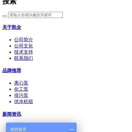
搜索
关于凯全
公司简介
公司文化
技术支持
联系我们
品牌推荐
离心泵
化工泵
排污泵
供水机组
新闻资讯
公司新闻
请您留言