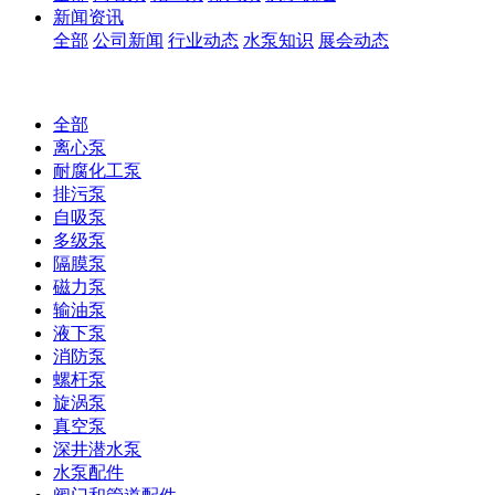
新闻资讯
全部
公司新闻
行业动态
水泵知识
展会动态
全部
离心泵
耐腐化工泵
排污泵
自吸泵
多级泵
隔膜泵
磁力泵
输油泵
液下泵
消防泵
螺杆泵
旋涡泵
真空泵
深井潜水泵
水泵配件