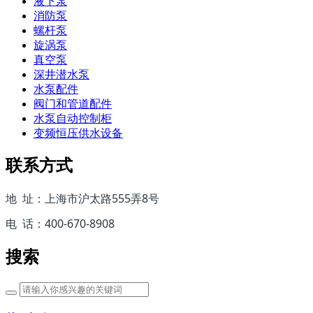
液下泵
消防泵
螺杆泵
旋涡泵
真空泵
深井潜水泵
水泵配件
阀门和管道配件
水泵自动控制柜
变频恒压供水设备
联系方式
地 址：上海市沪太路555弄8号
电 话：400-670-8908
搜索