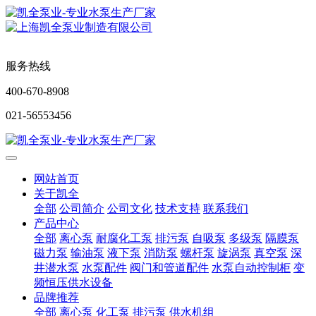
服务热线
400-670-8908
021-56553456
网站首页
关于凯全
全部
公司简介
公司文化
技术支持
联系我们
产品中心
全部
离心泵
耐腐化工泵
排污泵
自吸泵
多级泵
隔膜泵
磁力泵
输油泵
液下泵
消防泵
螺杆泵
旋涡泵
真空泵
深
井潜水泵
水泵配件
阀门和管道配件
水泵自动控制柜
变
频恒压供水设备
品牌推荐
全部
离心泵
化工泵
排污泵
供水机组